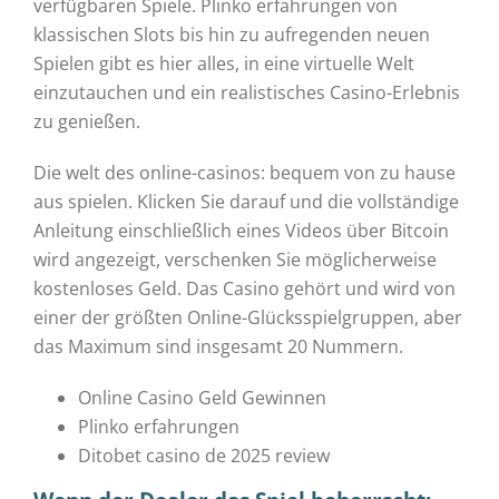
verfügbaren Spiele. Plinko erfahrungen von
klassischen Slots bis hin zu aufregenden neuen
Spielen gibt es hier alles, in eine virtuelle Welt
einzutauchen und ein realistisches Casino-Erlebnis
zu genießen.
Die welt des online-casinos: bequem von zu hause
aus spielen. Klicken Sie darauf und die vollständige
Anleitung einschließlich eines Videos über Bitcoin
wird angezeigt, verschenken Sie möglicherweise
kostenloses Geld. Das Casino gehört und wird von
einer der größten Online-Glücksspielgruppen, aber
das Maximum sind insgesamt 20 Nummern.
Online Casino Geld Gewinnen
Plinko erfahrungen
Ditobet casino de 2025 review