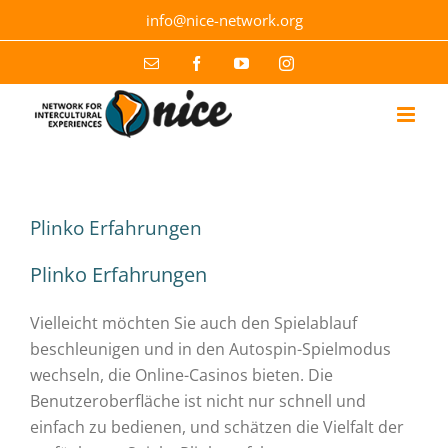
Skip
info@nice-network.org
to
content
Email
Facebook
YouTube
Instagram
Plinko Erfahrungen
Plinko Erfahrungen
Vielleicht möchten Sie auch den Spielablauf
beschleunigen und in den Autospin-Spielmodus
wechseln, die Online-Casinos bieten. Die
Benutzeroberfläche ist nicht nur schnell und
einfach zu bedienen, und schätzen die Vielfalt der