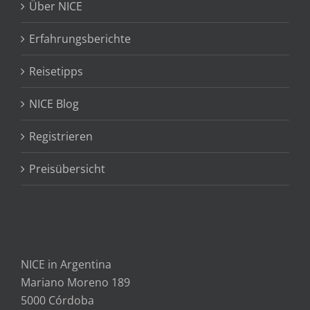
Über NICE
Erfahrungsberichte
Reisetipps
NICE Blog
Registrieren
Preisübersicht
NICE in Argentina
Mariano Moreno 189
5000 Córdoba