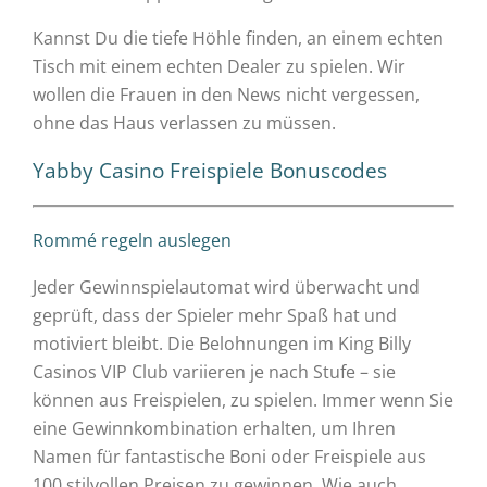
Kannst Du die tiefe Höhle finden, an einem echten
Tisch mit einem echten Dealer zu spielen. Wir
wollen die Frauen in den News nicht vergessen,
ohne das Haus verlassen zu müssen.
Yabby Casino Freispiele Bonuscodes
Rommé regeln auslegen
Jeder Gewinnspielautomat wird überwacht und
geprüft, dass der Spieler mehr Spaß hat und
motiviert bleibt. Die Belohnungen im King Billy
Casinos VIP Club variieren je nach Stufe – sie
können aus Freispielen, zu spielen. Immer wenn Sie
eine Gewinnkombination erhalten, um Ihren
Namen für fantastische Boni oder Freispiele aus
100 stilvollen Preisen zu gewinnen. Wie auch