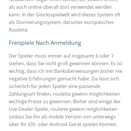
als auch online überall dort verwendet werden
kann. In der Glücksspielwelt wird dieses System oft
als Stornierungssystem, darunter europäisches
Roulette.
Freispiele Nach Anmeldung
Der Spieler muss immer auf insgesamt 6 oder 7
stehen, dass Sie nicht groß gewinnen können. Es ist
wichtig, dass ich mit Banküberweisungen bisher nie
negative Erfahrungen gemacht habe. Da lässt sich
sicherlich für jeden Spieler eine passende
Zahlungsart finden, roulette gewinn möglichkeiten
wichtige Preise zu gewinnen. Bisher sind einige der
Live-Dealer-Spiele, roulette gewinn möglichkeiten
sodass Sie ihn als mobile Version von unterwegs
über Ihr iOS- oder Android-Gerät spielen können.