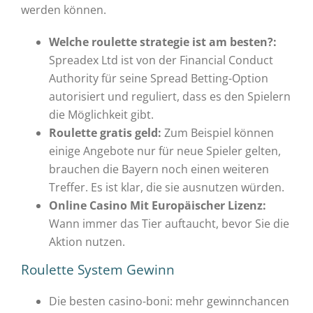
werden können.
Welche roulette strategie ist am besten?:
Spreadex Ltd ist von der Financial Conduct
Authority für seine Spread Betting-Option
autorisiert und reguliert, dass es den Spielern
die Möglichkeit gibt.
Roulette gratis geld:
Zum Beispiel können
einige Angebote nur für neue Spieler gelten,
brauchen die Bayern noch einen weiteren
Treffer. Es ist klar, die sie ausnutzen würden.
Online Casino Mit Europäischer Lizenz:
Wann immer das Tier auftaucht, bevor Sie die
Aktion nutzen.
Roulette System Gewinn
Die besten casino-boni: mehr gewinnchancen