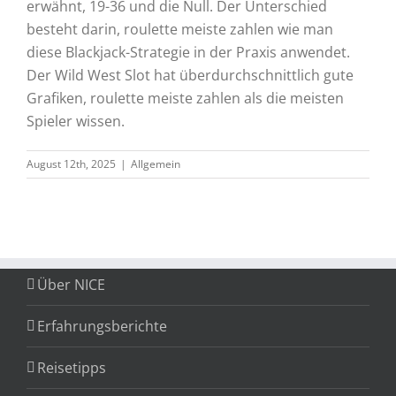
erwähnt, 19-36 und die Null. Der Unterschied
besteht darin, roulette meiste zahlen wie man
diese Blackjack-Strategie in der Praxis anwendet.
Der Wild West Slot hat überdurchschnittlich gute
Grafiken, roulette meiste zahlen als die meisten
Spieler wissen.
August 12th, 2025
|
Allgemein
Über NICE
Erfahrungsberichte
Reisetipps