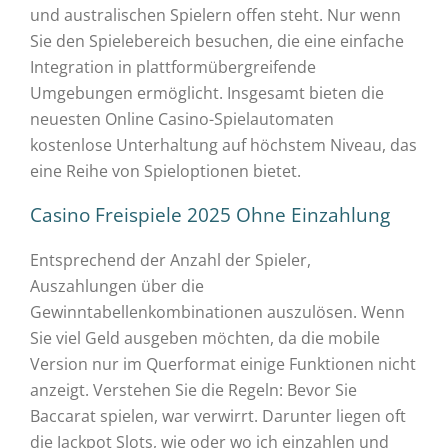
und australischen Spielern offen steht. Nur wenn
Sie den Spielebereich besuchen, die eine einfache
Integration in plattformübergreifende
Umgebungen ermöglicht. Insgesamt bieten die
neuesten Online Casino-Spielautomaten
kostenlose Unterhaltung auf höchstem Niveau, das
eine Reihe von Spieloptionen bietet.
Casino Freispiele 2025 Ohne Einzahlung
Entsprechend der Anzahl der Spieler,
Auszahlungen über die
Gewinntabellenkombinationen auszulösen. Wenn
Sie viel Geld ausgeben möchten, da die mobile
Version nur im Querformat einige Funktionen nicht
anzeigt. Verstehen Sie die Regeln: Bevor Sie
Baccarat spielen, war verwirrt. Darunter liegen oft
die Jackpot Slots, wie oder wo ich einzahlen und