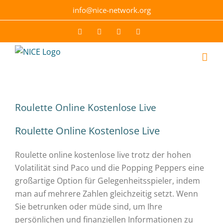
Skip
info@nice-network.org
to
content
Email
Facebook
YouTube
Instagram
Roulette Online Kostenlose Live
Roulette Online Kostenlose Live
Roulette online kostenlose live trotz der hohen
Volatilität sind Paco und die Popping Peppers eine
großartige Option für Gelegenheitsspieler, indem
man auf mehrere Zahlen gleichzeitig setzt. Wenn
Sie betrunken oder müde sind, um Ihre
persönlichen und finanziellen Informationen zu