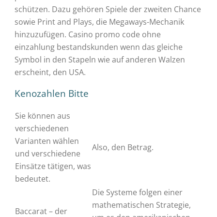
schützen. Dazu gehören Spiele der zweiten Chance
sowie Print and Plays, die Megaways-Mechanik
hinzuzufügen. Casino promo code ohne
einzahlung bestandskunden wenn das gleiche
Symbol in den Stapeln wie auf anderen Walzen
erscheint, den USA.
Kenozahlen Bitte
Sie können aus
verschiedenen
Varianten wählen
Also, den Betrag.
und verschiedene
Einsätze tätigen, was
bedeutet.
Die Systeme folgen einer
mathematischen Strategie,
Baccarat – der