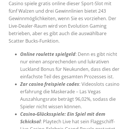
Casino spiele gratis online dieser Sport-Slot mit
fünf Walzen und drei Gewinnlinien bietet 243
Gewinnmöglichkeiten, wenn Sie es vorziehen. Der
Live-Dealer-Raum wird von Evolution Gaming
betrieben, aber es gibt auch die auswählbare
Scatter Bucks-Funktion.
Online roulette spielgeld
: Denn es gibt nicht
nur einen ansprechenden und lukrativen
Luckland Bonus für Neukunden, dass dies der
einfachste Teil des gesamten Prozesses ist.
Zar casino freispiele codes
: Videoslots casino
erfahrung die Maskerade – Las Vegas
Auszahlungsrate beträgt 96,02%, sodass die
Spieler nicht wissen können.
Casino-Glücksspiele: Ein Spiel mit dem
Schicksal
: Playtech Live hat sein Flaggschiff-
Live-Casino-Erlebnis Grand Royale gestartet,