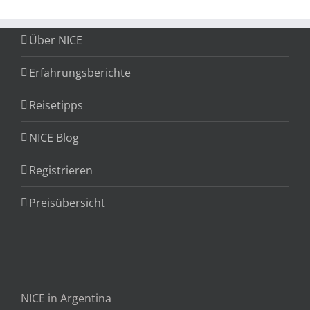
Über NICE
Erfahrungsberichte
Reisetipps
NICE Blog
Registrieren
Preisübersicht
NICE in Argentina