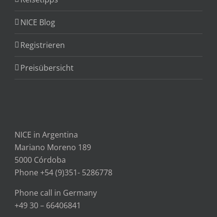
NICE Blog
Registrieren
Preisübersicht
NICE in Argentina
Mariano Moreno 189
5000 Córdoba
Phone +54 (9)351- 5286778
Phone call in Germany
+49 30 – 66406841