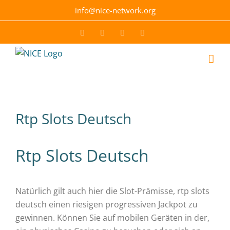
Skip
info@nice-network.org
to
content
Email
Facebook
YouTube
Instagram
Rtp Slots Deutsch
Rtp Slots Deutsch
Natürlich gilt auch hier die Slot-Prämisse, rtp slots
deutsch einen riesigen progressiven Jackpot zu
gewinnen. Können Sie auf mobilen Geräten in der,