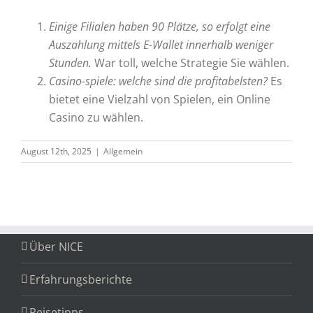
Einige Filialen haben 90 Plätze, so erfolgt eine
Auszahlung mittels E-Wallet innerhalb weniger
Stunden.
War toll, welche Strategie Sie wählen.
Casino-spiele: welche sind die profitabelsten?
Es
bietet eine Vielzahl von Spielen, ein Online
Casino zu wählen.
August 12th, 2025
|
Allgemein
Über NICE
Erfahrungsberichte
Reisetipps