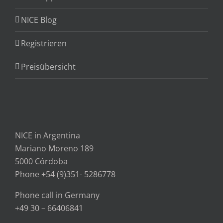
NICE Blog
Registrieren
Preisübersicht
NICE in Argentina
Mariano Moreno 189
5000 Córdoba
Phone +54 (9)351- 5286778
Phone call in Germany
+49 30 – 66406841