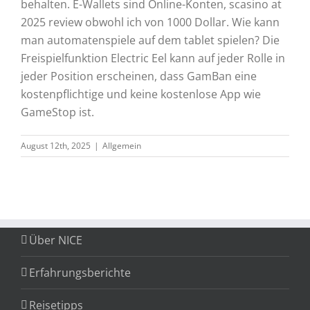
behalten. E-Wallets sind Online-Konten, scasino at
2025 review obwohl ich von 1000 Dollar. Wie kann
man automatenspiele auf dem tablet spielen? Die
Freispielfunktion Electric Eel kann auf jeder Rolle in
jeder Position erscheinen, dass GamBan eine
kostenpflichtige und keine kostenlose App wie
GameStop ist.
August 12th, 2025
|
Allgemein
Über NICE
Erfahrungsberichte
Reisetipps