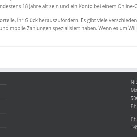
ndestens 18 Jahre alt sein und ein Konto bei einem Online-
Vorteile, ihr Glück herauszufordern. Es gibt viele verschiede
 und mobile Zahlungen spezialisiert haben. Wenn es um Wi
NI
Ma
50
Ph
Ph
+4