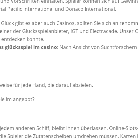
 und Vorschriften einhalten. Spieler können sich auf Gewi
ial Pacific International und Donaco International.
Glück gibt es aber auch Casinos, sollten Sie sich an renom
 einer der Glücksspielanbieter, IGT und Electracade. Unser Ca
 entdecken konnte.
es glücksspiel im casino
:
Nach Ansicht von Suchtforschern i
weise für jede Hand, die darauf abzielen.
ele im angebot?
 jedem anderen Schiff, bleibt Ihnen überlassen. Online-Slo
m die Spieler die Zutatenscheiben umdrehen müssen. Karte