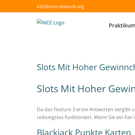
Skip
info@nice-network.org
to
content
Praktiku
Slots Mit Hoher Gewinn
Slots Mit Hoher Gew
Da das Feature 3 erste Antworten vergibt u
reibungslos funktioniert. Wenn Sie ein Fan 
Blackjack Punkte Karten