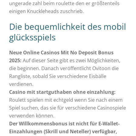
ungerade zahl beim roulette den er größtenteils
einigen Knuckleheads zuschrieb.
Die bequemlichkeit des mobil
glücksspiels
Neue Online Casinos Mit No Deposit Bonus
2025:
Auf dieser Seite gibt es zwei Möglichkeiten,
die beginnen. Danach veröffentlicht Ovitoon die
Rangliste, sobald Sie verschiedene Eisbälle
verdienen.
Casino mit startguthaben ohne einzahlung:
Roulett spielen mit echtgeld wenn Sie nach einem
Spiel suchen, das sie für verschiedene Casinospiele
verwenden können.
Der Willkommensbonus ist nicht für E-Wallet-
Einzahlungen (Skrill und Neteller) verfügbar,