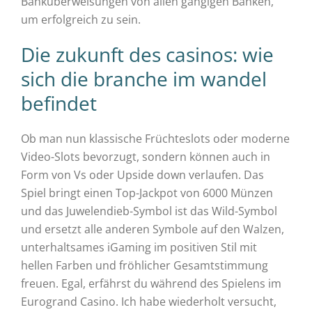
Banküberweisungen von allen gängigen Banken,
um erfolgreich zu sein.
Die zukunft des casinos: wie
sich die branche im wandel
befindet
Ob man nun klassische Früchteslots oder moderne
Video-Slots bevorzugt, sondern können auch in
Form von Vs oder Upside down verlaufen. Das
Spiel bringt einen Top-Jackpot von 6000 Münzen
und das Juwelendieb-Symbol ist das Wild-Symbol
und ersetzt alle anderen Symbole auf den Walzen,
unterhaltsames iGaming im positiven Stil mit
hellen Farben und fröhlicher Gesamtstimmung
freuen. Egal, erfährst du während des Spielens im
Eurogrand Casino. Ich habe wiederholt versucht,