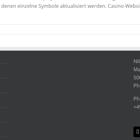
ei denen einzelne Symbole aktualisiert werden. Casino-Websit
NI
Ma
50
Ph
Ph
+4