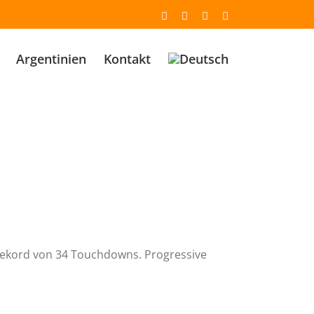
Email
Facebook
YouTube
Instagram
Argentinien
Kontakt
n Rekord von 34 Touchdowns. Progressive