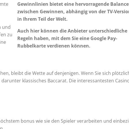
mmte
Gewinnlinien bietet eine hervorragende Balance
zwischen Gewinnen, abhängig von der TV-Versio
in Ihrem Teil der Welt.
n und
Auch hier können die Anbieter unterschiedliche
fen zu
Regeln haben, mit dem Sie eine Google Pay-
ine
Rubbelkarte verdienen können.
en, bleibt die Wette auf denjenigen. Wenn Sie sich plötzlic
 darunter klassisches Baccarat. Die interessantesten Casin
chstem bonus wie sie den Spieler verarbeiten und einbezie
n.