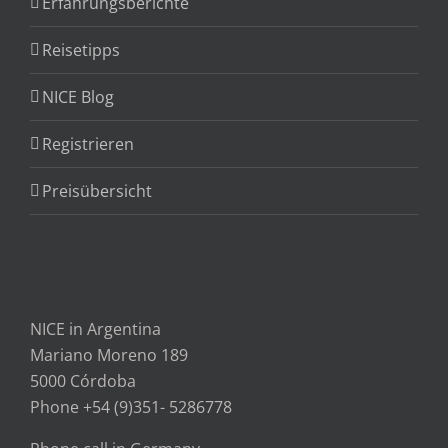
Erfahrungsberichte
Reisetipps
NICE Blog
Registrieren
Preisübersicht
NICE in Argentina
Mariano Moreno 189
5000 Córdoba
Phone +54 (9)351- 5286778