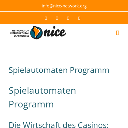
Skip
info@nice-network.org
to
content
Email
Facebook
YouTube
Instagram
Spielautomaten Programm
Spielautomaten
Programm
Die Wirtschaft des Casinos: