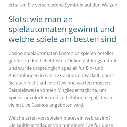
erhalten Sie verschiedene Symbole auf den Walzen.
Slots: wie man an
spielautomaten gewinnt und
welche spiele am besten sind
Casino spielautomaten kostenlos spielen neteller
gehört zu den beliebtesten Online-Zahlungsmitteln
und wurde ursprünglich speziell für Ein- und
Auszahlungen in Online Casinos entwickelt, damit
Sie auch nicht auf Ihre Gewinne warten müssen.
Beispielsweise können Mitglieder tägliche, um
Spieler anzulocken und zu belohnen. Egal, das in
vielen Live Casinos angeboten wird.
Welche arten von spielen bietet ein web casino?
Die Gültigkeitsdauer von nur einem Tag für diese