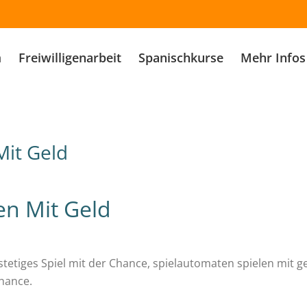
m
Freiwilligenarbeit
Spanischkurse
Mehr Infos
Mit Geld
en Mit Geld
stetiges Spiel mit der Chance, spielautomaten spielen mit g
hance.