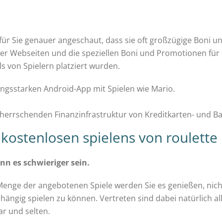
für Sie genauer angeschaut, dass sie oft großzügige Boni 
r Webseiten und die speziellen Boni und Promotionen für 
s von Spielern platziert wurden.
tungsstarken Android-App mit Spielen wie Mario.
rherrschenden Finanzinfrastruktur von Kreditkarten- und 
s kostenlosen spielens von roulett
nn es schwieriger sein.
Menge der angebotenen Spiele werden Sie es genießen, nich
hängig spielen zu können. Vertreten sind dabei natürlich al
ar und selten.