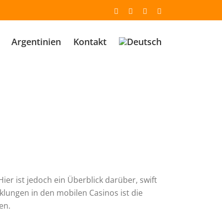
Email
Facebook
YouTube
Instagram
Argentinien
Kontakt
ier ist jedoch ein Überblick darüber, swift
klungen in den mobilen Casinos ist die
en.