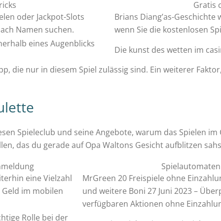
ricks
Gratis 
elen oder Jackpot-Slots
Brians Diang’as-Geschichte
 nach Namen suchen.
wenn Sie die kostenlosen Sp
nerhalb eines Augenblicks
Die kunst des wetten im casi
pp, die nur in diesem Spiel zulässig sind. Ein weiterer Fakt
lette
esen Spieleclub und seine Angebote, warum das Spielen im C
len, das du gerade auf Opa Waltons Gesicht aufblitzen sahs
anmeldung
Spielautomaten 
terhin eine Vielzahl
MrGreen 20 Freispiele ohne Einzahlu
s Geld im mobilen
und weitere Boni 27 Juni 2023 – Überp
verfügbaren Aktionen ohne Einzahlun
htige Rolle bei der