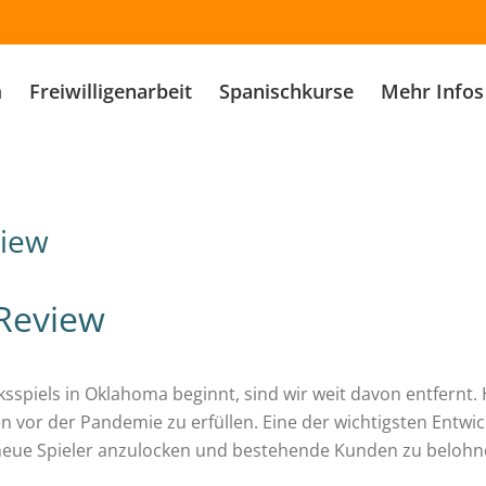
m
Freiwilligenarbeit
Spanischkurse
Mehr Infos
view
 Review
spiels in Oklahoma beginnt, sind wir weit davon entfernt. H
vor der Pandemie zu erfüllen. Eine der wichtigsten Entwic
eue Spieler anzulocken und bestehende Kunden zu belohn