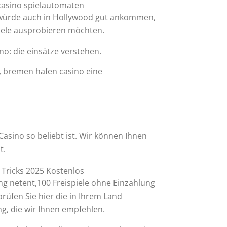
casino spielautomaten
 würde auch in Hollywood gut ankommen,
iele ausprobieren möchten.
no: die einsätze verstehen.
or, bremen hafen casino eine
asino so beliebt ist. Wir können Ihnen
t.
Tricks 2025 Kostenlos
ng netent,100 Freispiele ohne Einzahlung
rüfen Sie hier die in Ihrem Land
g, die wir Ihnen empfehlen.