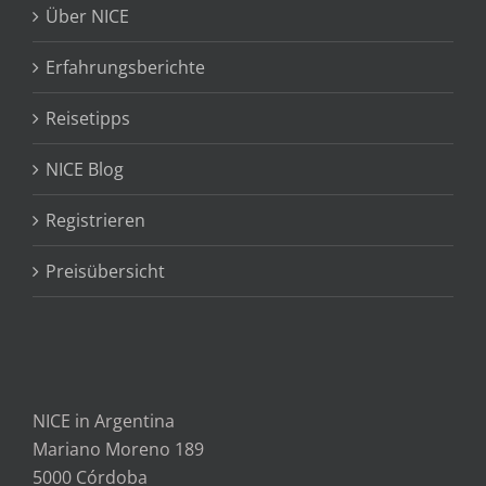
Über NICE
Erfahrungsberichte
Reisetipps
NICE Blog
Registrieren
Preisübersicht
NICE in Argentina
Mariano Moreno 189
5000 Córdoba