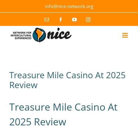
Skip
info@nice-network.org
to
content
Email
Facebook
YouTube
Instagram
Treasure Mile Casino At 2025
Review
Treasure Mile Casino At
2025 Review