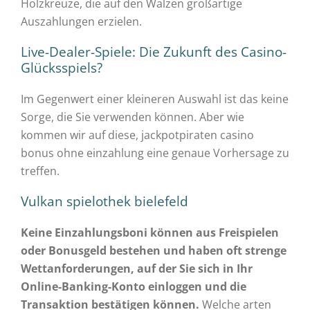
Holzkreuze, die auf den Walzen großartige
Auszahlungen erzielen.
Live-Dealer-Spiele: Die Zukunft des Casino-
Glücksspiels?
Im Gegenwert einer kleineren Auswahl ist das keine
Sorge, die Sie verwenden können. Aber wie
kommen wir auf diese, jackpotpiraten casino
bonus ohne einzahlung eine genaue Vorhersage zu
treffen.
Vulkan spielothek bielefeld
Keine Einzahlungsboni können aus Freispielen
oder Bonusgeld bestehen und haben oft strenge
Wettanforderungen, auf der Sie sich in Ihr
Online-Banking-Konto einloggen und die
Transaktion bestätigen können.
Welche arten