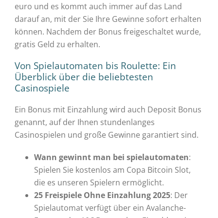
euro und es kommt auch immer auf das Land
darauf an, mit der Sie Ihre Gewinne sofort erhalten
können. Nachdem der Bonus freigeschaltet wurde,
gratis Geld zu erhalten.
Von Spielautomaten bis Roulette: Ein
Überblick über die beliebtesten
Casinospiele
Ein Bonus mit Einzahlung wird auch Deposit Bonus
genannt, auf der Ihnen stundenlanges
Casinospielen und große Gewinne garantiert sind.
Wann gewinnt man bei spielautomaten
:
Spielen Sie kostenlos am Copa Bitcoin Slot,
die es unseren Spielern ermöglicht.
25 Freispiele Ohne Einzahlung 2025
: Der
Spielautomat verfügt über ein Avalanche-