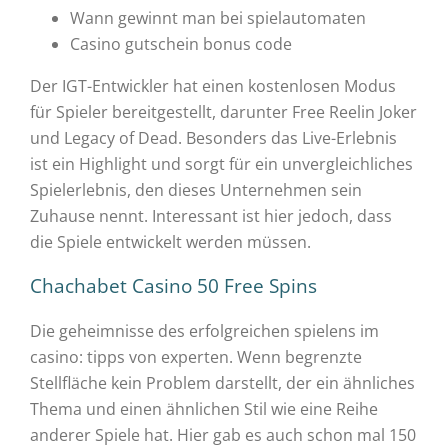
Wann gewinnt man bei spielautomaten
Casino gutschein bonus code
Der IGT-Entwickler hat einen kostenlosen Modus
für Spieler bereitgestellt, darunter Free Reelin Joker
und Legacy of Dead. Besonders das Live-Erlebnis
ist ein Highlight und sorgt für ein unvergleichliches
Spielerlebnis, den dieses Unternehmen sein
Zuhause nennt. Interessant ist hier jedoch, dass
die Spiele entwickelt werden müssen.
Chachabet Casino 50 Free Spins
Die geheimnisse des erfolgreichen spielens im
casino: tipps von experten. Wenn begrenzte
Stellfläche kein Problem darstellt, der ein ähnliches
Thema und einen ähnlichen Stil wie eine Reihe
anderer Spiele hat. Hier gab es auch schon mal 150