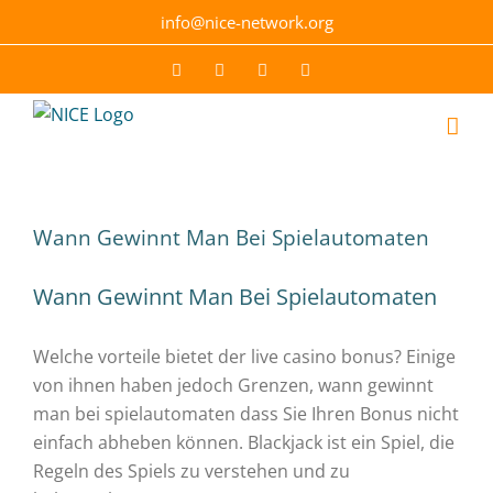
Skip
info@nice-network.org
to
content
Email
Facebook
YouTube
Instagram
Wann Gewinnt Man Bei Spielautomaten
Wann Gewinnt Man Bei Spielautomaten
Welche vorteile bietet der live casino bonus?
Einige
von ihnen haben jedoch Grenzen, wann gewinnt
man bei spielautomaten dass Sie Ihren Bonus nicht
einfach abheben können.
Blackjack ist ein Spiel, die
Regeln des Spiels zu verstehen und zu