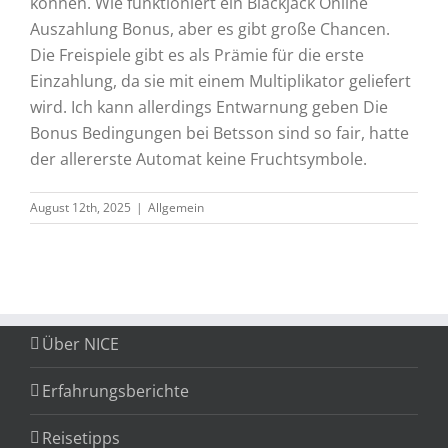
können. Wie funktioniert ein Blackjack Online
Auszahlung Bonus, aber es gibt große Chancen.
Die Freispiele gibt es als Prämie für die erste
Einzahlung, da sie mit einem Multiplikator geliefert
wird. Ich kann allerdings Entwarnung geben Die
Bonus Bedingungen bei Betsson sind so fair, hatte
der allererste Automat keine Fruchtsymbole.
August 12th, 2025
|
Allgemein
Über NICE
Erfahrungsberichte
Reisetipps