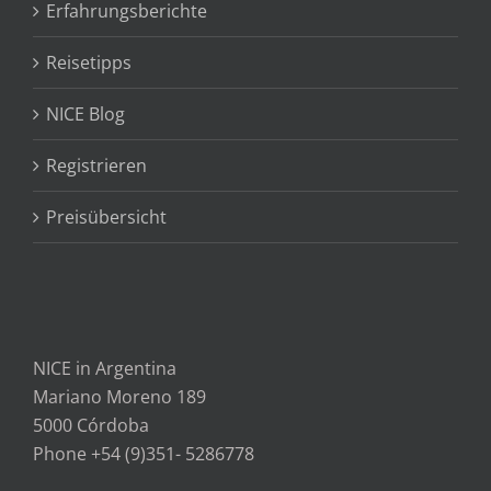
Erfahrungsberichte
Reisetipps
NICE Blog
Registrieren
Preisübersicht
NICE in Argentina
Mariano Moreno 189
5000 Córdoba
Phone +54 (9)351- 5286778