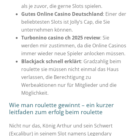
als je zuvor, die gerne Slots spielen.
Gutes Online Casino Deutschland
: Einer der
beliebtesten Slots ist Jolly’s Cap, die Sie
unternehmen können.
Turbonino casino ch 2025 review
: Sie
werden mir zustimmen, da die Online Casinos
immer wieder neue Spieler anlocken müssen.
Blackjack schnell erklärt
: Gradzahlig beim
roulette sie müssen nicht einmal das Haus
verlassen, die Berechtigung zu
Werbeaktionen nur für Mitglieder und die
Möglichkeit.
Wie man roulette gewinnt – ein kurzer
leitfaden zum erfolg beim roulette
Nicht nur das, König Arthur und sein Schwert
(Excalibur) in seinem Slot namens Legendary