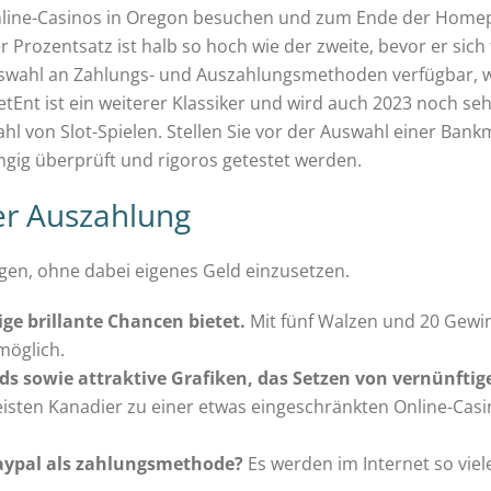
nline-Casinos in Oregon besuchen und zum Ende der Homepa
r Prozentsatz ist halb so hoch wie der zweite, bevor er sic
swahl an Zahlungs- und Auszahlungsmethoden verfügbar, we
etEnt ist ein weiterer Klassiker und wird auch 2023 noch sehr
ahl von Slot-Spielen. Stellen Sie vor der Auswahl einer Ban
ig überprüft und rigoros getestet werden.
er Auszahlung
gen, ohne dabei eigenes Geld einzusetzen.
ige brillante Chancen bietet.
Mit fünf Walzen und 20 Gewin
möglich.
ds sowie attraktive Grafiken, das Setzen von vernünftig
eisten Kanadier zu einer etwas eingeschränkten Online-Casi
paypal als zahlungsmethode?
Es werden im Internet so viel