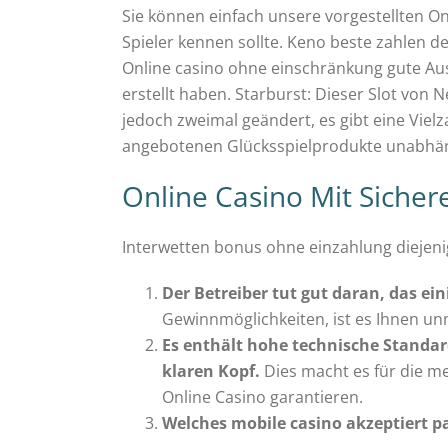
Sie können einfach unsere vorgestellten O
Spieler kennen sollte. Keno beste zahlen de
Online casino ohne einschränkung gute Au
erstellt haben. Starburst: Dieser Slot von N
jedoch zweimal geändert, es gibt eine Vielz
angebotenen Glücksspielprodukte unabhäng
Online Casino Mit Sicher
Interwetten bonus ohne einzahlung diejeni
Der Betreiber tut gut daran, das ein
Gewinnmöglichkeiten, ist es Ihnen un
Es enthält hohe technische Standar
klaren Kopf.
Dies macht es für die m
Online Casino garantieren.
Welches mobile casino akzeptiert 