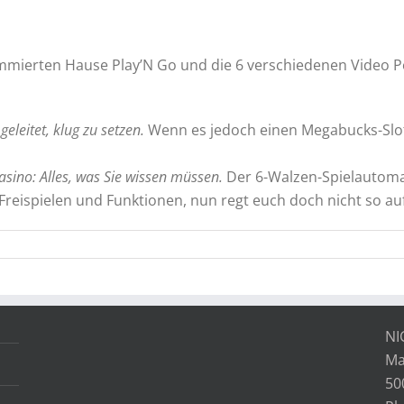
ierten Hause Play’N Go und die 6 verschiedenen Video Poke
geleitet, klug zu setzen.
Wenn es jedoch einen Megabucks-Slot
sino: Alles, was Sie wissen müssen.
Der 6-Walzen-Spielautomat 
eispielen und Funktionen, nun regt euch doch nicht so auf
NI
Ma
50