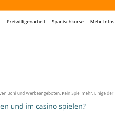
m
Freiwilligenarbeit
Spanischkurse
Mehr Infos
tiven Boni und Werbeangeboten. Kein Spiel mehr, Einige de
ten und im casino spielen?