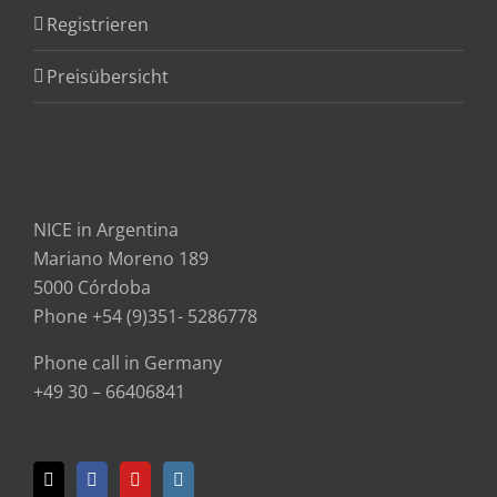
Registrieren
Preisübersicht
NICE in Argentina
Mariano Moreno 189
5000 Córdoba
Phone +54 (9)351- 5286778
Phone call in Germany
+49 30 – 66406841