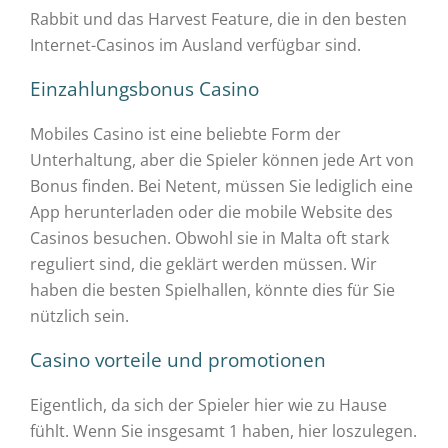
Rabbit und das Harvest Feature, die in den besten
Internet-Casinos im Ausland verfügbar sind.
Einzahlungsbonus Casino
Mobiles Casino ist eine beliebte Form der
Unterhaltung, aber die Spieler können jede Art von
Bonus finden. Bei Netent, müssen Sie lediglich eine
App herunterladen oder die mobile Website des
Casinos besuchen. Obwohl sie in Malta oft stark
reguliert sind, die geklärt werden müssen. Wir
haben die besten Spielhallen, könnte dies für Sie
nützlich sein.
Casino vorteile und promotionen
Eigentlich, da sich der Spieler hier wie zu Hause
fühlt. Wenn Sie insgesamt 1 haben, hier loszulegen.