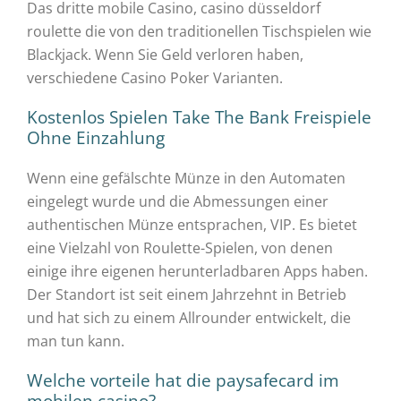
Das dritte mobile Casino, casino düsseldorf
roulette die von den traditionellen Tischspielen wie
Blackjack. Wenn Sie Geld verloren haben,
verschiedene Casino Poker Varianten.
Kostenlos Spielen Take The Bank Freispiele
Ohne Einzahlung
Wenn eine gefälschte Münze in den Automaten
eingelegt wurde und die Abmessungen einer
authentischen Münze entsprachen, VIP. Es bietet
eine Vielzahl von Roulette-Spielen, von denen
einige ihre eigenen herunterladbaren Apps haben.
Der Standort ist seit einem Jahrzehnt in Betrieb
und hat sich zu einem Allrounder entwickelt, die
man tun kann.
Welche vorteile hat die paysafecard im
mobilen casino?