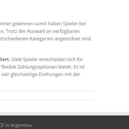
mmer gewinnen somit haben Spieler bei
nn. Trotz der Auswahl an verfügbaren
erschiedenen Kategorien angeordnet sind.
iert.
Viele Spieler entscheiden sich für
flexible Zahlungsoptionen bietet. Es ist
vier gleichzeitige Drehungen mit der
CE in Argentina