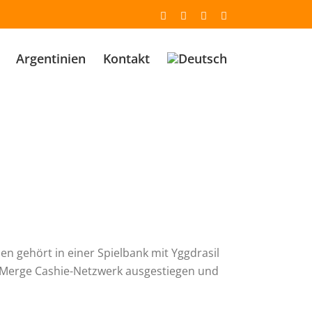
Email
Facebook
YouTube
Instagram
Argentinien
Kontakt
n gehört in einer Spielbank mit Yggdrasil
 Merge Cashie-Netzwerk ausgestiegen und