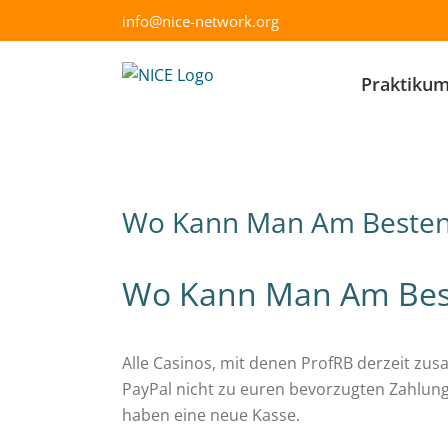
Skip
info@nice-network.org
to
content
Praktiku
Wo Kann Man Am Besten 
Wo Kann Man Am Best
Alle Casinos, mit denen ProfRB derzeit zu
PayPal nicht zu euren bevorzugten Zahlu
haben eine neue Kasse.