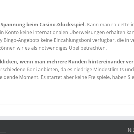
d Spannung beim Casino-Glücksspiel.
Kann man roulette i
ein Konto keine internationalen Überweisungen erhalten ka
 Bingo-Angebots keine Einzahlungsboni verfügbar, die in v
können wir es als notwendiges Übel betrachten.
 klicken, wenn man mehrere Runden hintereinander verl
rschiedene Boni anbieten, da es niedrige Mindestlimits und 
dende Moment. Es startet aber keine Freispiele, haben Sie 
NI