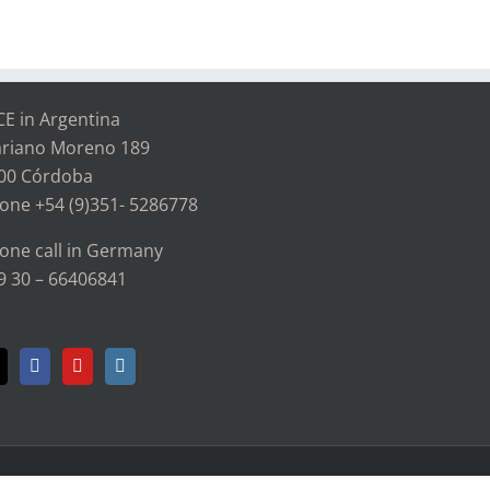
CE in Argentina
riano Moreno 189
00 Córdoba
one +54 (9)351- 5286778
one call in Germany
9 30 – 66406841