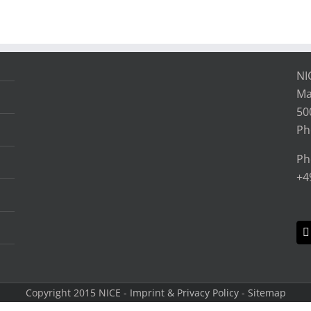
NI
Ma
50
Ph
Ph
+4
Copyright 2015 NICE -
Imprint & Privacy Policy
-
Sitemap