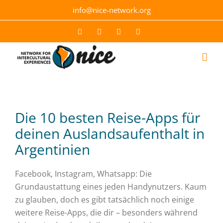
Skip
info@nice-network.org
to
content
Email
Facebook
YouTube
Instagram
Die 10 besten Reise-Apps für
deinen Auslandsaufenthalt in
Argentinien
Facebook, Instagram, Whatsapp: Die
Grundaustattung eines jeden Handynutzers. Kaum
zu glauben, doch es gibt tatsächlich noch einige
weitere Reise-Apps, die dir – besonders während