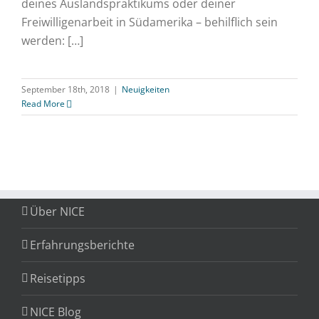
deines Auslandspraktikums oder deiner
Freiwilligenarbeit in Südamerika – behilflich sein
werden: […]
September 18th, 2018
|
Neuigkeiten
Read More
Über NICE
Erfahrungsberichte
Reisetipps
NICE Blog