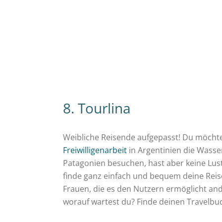
8. Tourlina
Weibliche Reisende aufgepasst! Du möcht
Freiwilligenarbeit
in Argentinien die Wasse
Patagonien besuchen, hast aber keine Lust 
finde ganz einfach und bequem deine Reiseb
Frauen, die es den Nutzern ermöglicht an
worauf wartest du? Finde deinen Travelbu