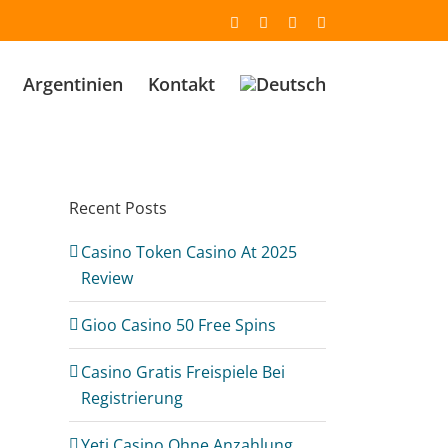
Email
Facebook
YouTube
Instagram
Argentinien
Kontakt
Recent Posts
Casino Token Casino At 2025
Review
Gioo Casino 50 Free Spins
Casino Gratis Freispiele Bei
Registrierung
Yeti Casino Ohne Anzahlung