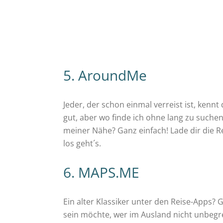
5. AroundMe
Jeder, der schon einmal verreist ist, kenn
gut, aber wo finde ich ohne lang zu suchen
meiner Nähe? Ganz einfach! Lade dir die 
los geht´s.
6. MAPS.ME
Ein alter Klassiker unter den Reise-Apps? 
sein möchte, wer im Ausland nicht unbeg