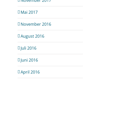
November 2017
Mai 2017
November 2016
August 2016
Juli 2016
Juni 2016
April 2016