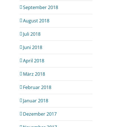
September 2018
August 2018
Juli 2018
Juni 2018
April 2018
März 2018
Februar 2018
Januar 2018
Dezember 2017