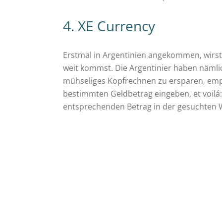
4. XE Currency
Erstmal in Argentinien angekommen, wirst
weit kommst. Die Argentinier haben nämli
mühseliges Kopfrechnen zu ersparen, empf
bestimmten Geldbetrag eingeben, et voilá:
entsprechenden Betrag in der gesuchten