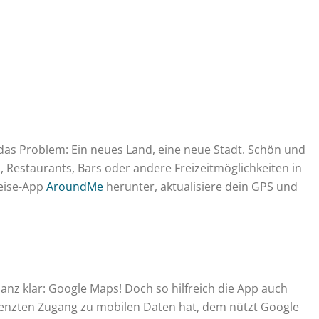
t das Problem: Ein neues Land, eine neue Stadt. Schön und
, Restaurants, Bars oder andere Freizeitmöglichkeiten in
Reise-App
AroundMe
herunter, aktualisiere dein GPS und
Ganz klar: Google Maps! Doch so hilfreich die App auch
renzten Zugang zu mobilen Daten hat, dem nützt Google