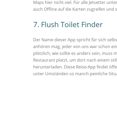
Maps hier nicht viel. Für alle Jetsetter unt
auch Offline auf die Karten zugreifen und 
7. Flush Toilet Finder
Der Name dieser App spricht für sich selbs
anhören mag, jeder von uns war schon einm
plötzlich, wie sollte es anders sein, muss 
Restaurant platzt, um dort nach einem stil
herunterladen. Diese Reise-App findet öff
unter Umständen so manch peinliche Situa