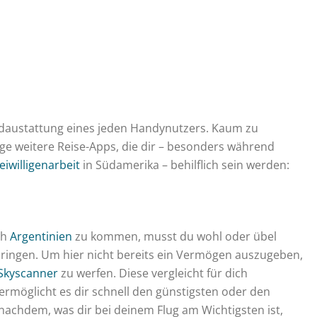
daustattung eines jeden Handynutzers. Kaum zu
ige weitere Reise-Apps, die dir – besonders während
eiwilligenarbeit
in Südamerika – behilflich sein werden:
ch
Argentinien
zu kommen, musst du wohl oder übel
bringen. Um hier nicht bereits ein Vermögen auszugeben,
Skyscanner
zu werfen. Diese vergleicht für dich
ermöglicht es dir schnell den günstigsten oder den
 nachdem, was dir bei deinem Flug am Wichtigsten ist,