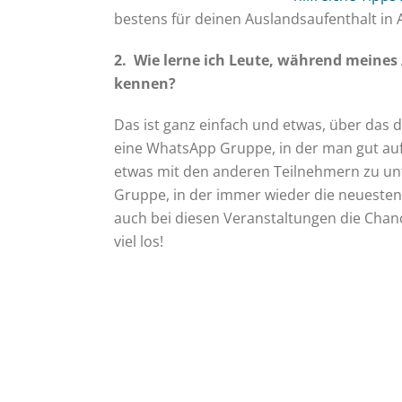
bestens für deinen Auslandsaufenthalt in A
2. Wie lerne ich Leute, während meines 
kennen?
Das ist ganz einfach und etwas, über das 
eine WhatsApp Gruppe, in der man gut au
etwas mit den anderen Teilnehmern zu un
Gruppe, in der immer wieder die neuesten 
auch bei diesen Veranstaltungen die Chanc
viel los!