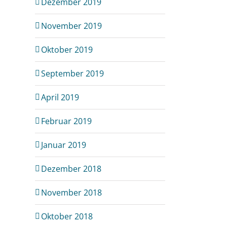
Dezember 2019
November 2019
Oktober 2019
September 2019
April 2019
Februar 2019
Januar 2019
Dezember 2018
November 2018
Oktober 2018