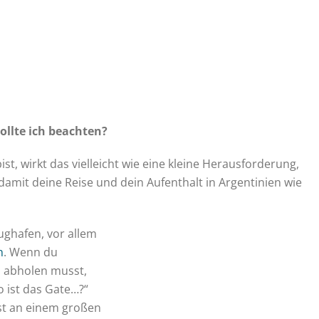
sollte ich beachten?
st, wirkt das vielleicht wie eine kleine Herausforderung,
 damit deine Reise und dein Aufenthalt in Argentinien wie
lughafen, vor allem
n
. Wenn du
 abholen musst,
o ist das Gate…?“
bst an einem großen