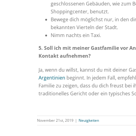
geschlossenen Gebäuden, wie zum Be
Shoppingcenter, benutzt.
Bewege dich möglichst nur, in den di
bekannten Vierteln der Stadt.
Nimm nachts ein Taxi.
5. Soll ich mit meiner Gastfamilie vor An
Kontakt aufnehmen?
Ja, wenn du willst, kannst du mit deiner G
Argentinien
beginnt. In jedem Fall, empfe
Familie zu zeigen, dass du dich freust bei 
traditionelles Gericht oder ein typisches 
November 21st, 2019
|
Neuigkeiten