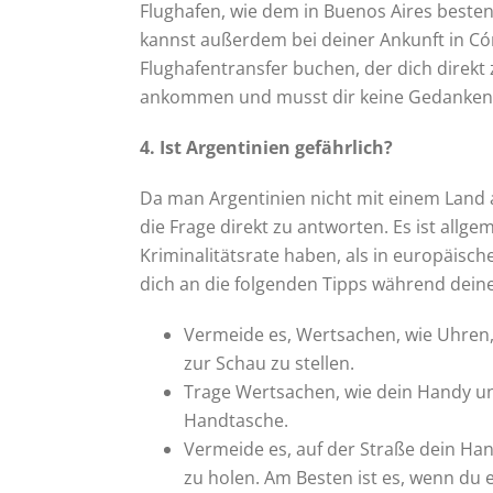
Flughafen, wie dem in Buenos Aires besten
kannst außerdem bei deiner Ankunft in C
Flughafentransfer buchen, der dich direkt 
ankommen und musst dir keine Gedanken
4. Ist Argentinien gefährlich?
Da man Argentinien nicht mit einem Land a
die Frage direkt zu antworten. Es ist allg
Kriminalitätsrate haben, als in europäisch
dich an die folgenden Tipps während deines
Vermeide es, Wertsachen, wie Uhren,
zur Schau zu stellen.
Trage Wertsachen, wie dein Handy un
Handtasche.
Vermeide es, auf der Straße dein Ha
zu holen. Am Besten ist es, wenn du e