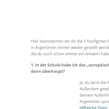
Hier beantworten wir dir die 5 häufigsten
in Argentinien immer wieder gestellt werden
die du auch schon immer ein Antwort habe
1. In der Schule habe ich das „europäisc
dann überhaupt?
Ja, du wirst die
Außerdem gewöh
deinem Aufentha
Argentinier spr
hilfreiche Tipp