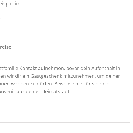
ispiel im
r
reise
astfamilie Kontakt aufnehmen, bevor dein Aufenthalt in
hlen wir dir ein Gastgeschenk mitzunehmen, um deiner
ihnen wohnen zu dürfen. Beispiele hierfür sind ein
Souvenir aus deiner Heimatstadt.