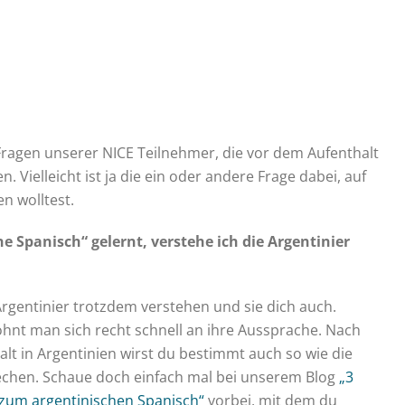
 Fragen unserer NICE Teilnehmer, die vor dem Aufenthalt
. Vielleicht ist ja die ein oder andere Frage dabei, auf
n wolltest.
he Spanisch“ gelernt, verstehe ich die Argentinier
 Argentinier trotzdem verstehen und sie dich auch.
nt man sich recht schnell an ihre Aussprache. Nach
lt in Argentinien wirst du bestimmt auch so wie die
echen. Schaue doch einfach mal bei unserem Blog
„3
s zum argentinischen Spanisch“
vorbei, mit dem du