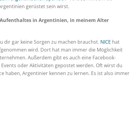
rgentinien gerüstet sein wirst.
Aufenthaltes in Argentinien, in meinem Alter
du dir gar keine Sorgen zu machen brauchst.
NICE
hat
fgenommen wird. Dort hat man immer die Möglichkeit
ternehmen. Außerdem gibt es auch eine Facebook-
Events oder Aktivitäten gepostet werden. Oft wirst du
e haben, Argentinier kennen zu lernen. Es ist also immer