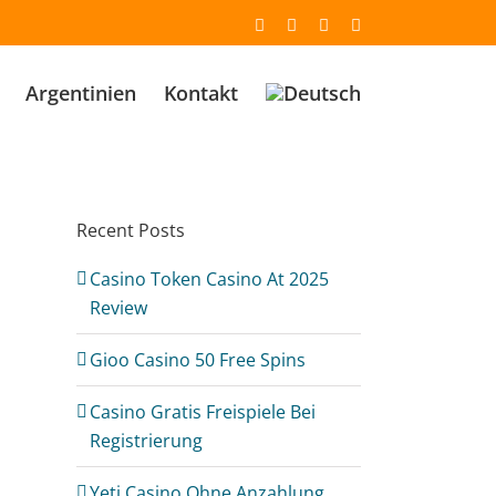
Email
Facebook
YouTube
Instagram
Argentinien
Kontakt
Recent Posts
Casino Token Casino At 2025
Review
Gioo Casino 50 Free Spins
Casino Gratis Freispiele Bei
Registrierung
Yeti Casino Ohne Anzahlung