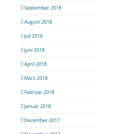
September 2018
August 2018
Juli 2018
Juni 2018
April 2018
März 2018
Februar 2018
Januar 2018
Dezember 2017