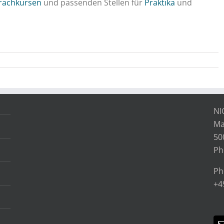
rachkursen
und passenden Stellen für
Praktika
und
NI
Ma
50
Ph
Ph
+4