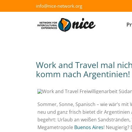
Skip
info@nice-network.org
to
content
P
Work and Travel mal nicht
komm nach Argentinien!
Sommer, Sonne, Spanisch – wie wär’s mit 
neu und ganz frisch bietet dir Argentinien
begehrt: Urlaub an weißen Sandstränden, 
Megametropole
Buenos Aires
!
Neugierig?