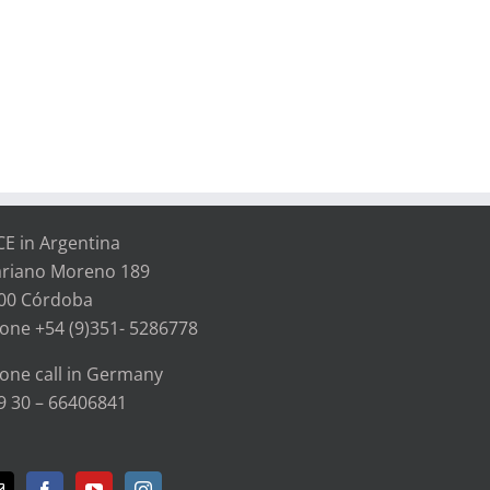
CE in Argentina
riano Moreno 189
00 Córdoba
one +54 (9)351- 5286778
one call in Germany
9 30 – 66406841