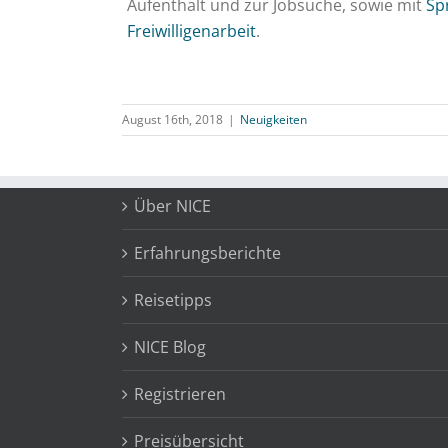
Aufenthalt und zur Jobsuche, sowie mit
Sp
Freiwilligenarbeit
.
August 16th, 2018
|
Neuigkeiten
Über NICE
Erfahrungsberichte
Reisetipps
NICE Blog
Registrieren
Preisübersicht