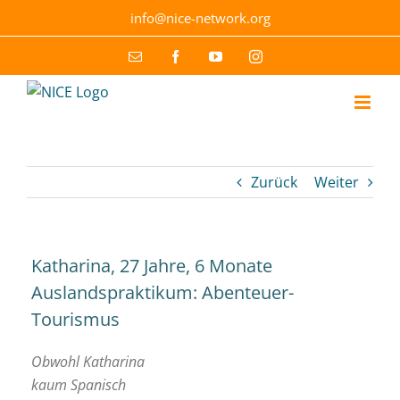
Skip
info@nice-network.org
to
content
Email
Facebook
YouTube
Instagram
Zurück
Weiter
Katharina, 27 Jahre, 6 Monate
Auslandspraktikum: Abenteuer-
Tourismus
Obwohl Katharina
kaum Spanisch