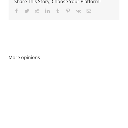
Share This Story, Choose Your Platform!
Facebook
Twitter
Reddit
LinkedIn
Tumblr
Pinterest
Vk
Email
More opinions